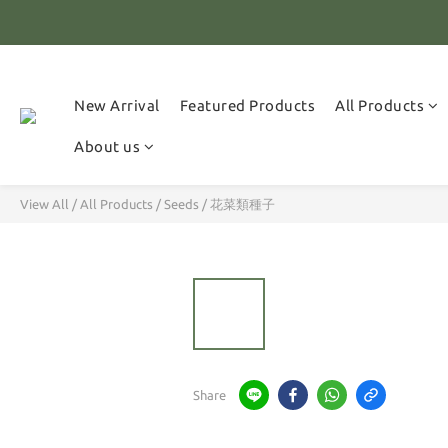
全
超取
New Arrival
Featured Products
All Products
全
About us
View All
/
All Products
/
Seeds
/
花菜類種子
Share