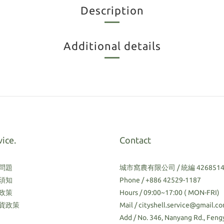
Description
Additional details
vice.
Contact
問題
城市窩農有限公司 / 統編 4268514
須知
Phone / +886 42529-1187
政策
Hours / 09:00~17:00 ( MON-FRI)
貨政策
Mail / cityshell.service@gmail.c
Add / No. 346, Nanyang Rd., Fen