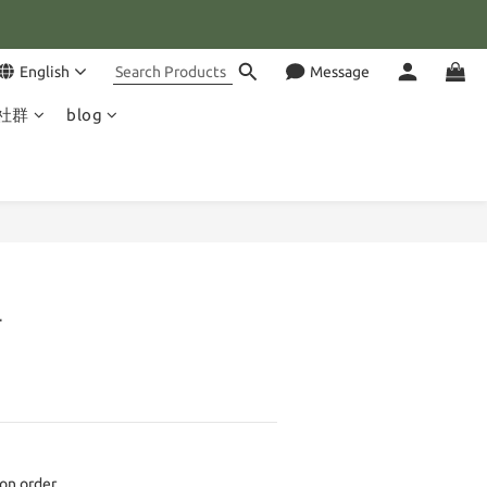
💰
English
Message
合😊
社群
blog
💰
子
 order