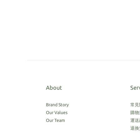
About
Ser
Brand Story
常見
Our Values
購物
Our Team
運送
退換