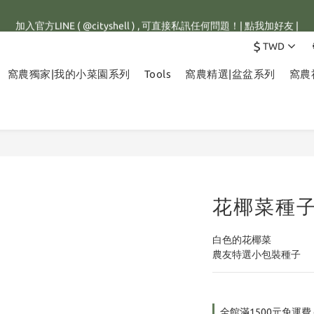
館滿1500元，訂單即享免運優惠，新註冊會員，還可立即獲得25元購物金
加入官方LINE ( @cityshell ) , 可直接私訊任何問題！| 點我加好友 |
$
TWD
有重量限制，超重訂單會進行拆單程序，並多增收65元拆單費用，謝謝配
窩農獨家|我的小菜園系列
Tools
窩農精選|盆盆系列
窩農
館滿1500元，訂單即享免運優惠，新註冊會員，還可立即獲得25元購物金
花椰菜種
白色的花椰菜
農友特選小包裝種子
全館滿1500元免運費 on