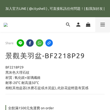
全館滿1500元，訂單即享免運優惠，新註冊會員，還可立即獲得
加入官方LINE ( @cityshell ) , 可直接私訊任何問題！| 點我加好友 |
25元購物金💰
超取有重量限制，超重訂單會進行拆單程序，並多增收65元拆單費
用，謝謝配合😊
全館滿1500元，訂單即享免運優惠，新註冊會員，還可立即獲得
Share
25元購物金💰
景觀美羽盆-BF2218P29
BF2218P29
黑灰色大理石紋
材質 : 氧化鎂+玻璃纖維
耐寒-20°C 耐高溫50°C
相較其他盆器(水磨石盆或水泥盆), 此款花盆輕盈有質感
全館滿1500元免運費 on order