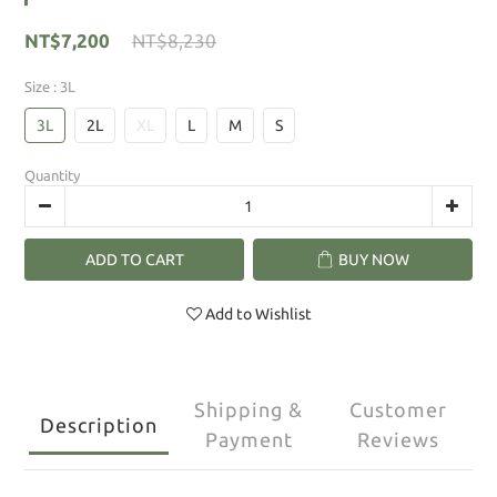
NT$7,200
NT$8,230
Size
: 3L
3L
2L
XL
L
M
S
Quantity
ADD TO CART
BUY NOW
Add to Wishlist
Shipping &
Customer
Description
Payment
Reviews