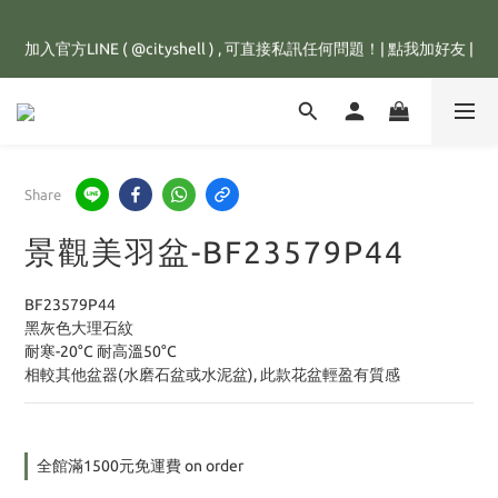
全館滿1500元，訂單即享免運優惠，新註冊會員，還可立即獲得
加入官方LINE ( @cityshell ) , 可直接私訊任何問題！| 點我加好友 |
25元購物金💰
超取有重量限制，超重訂單會進行拆單程序，並多增收65元拆單費
用，謝謝配合😊
全館滿1500元，訂單即享免運優惠，新註冊會員，還可立即獲得
Share
25元購物金💰
景觀美羽盆-BF23579P44
BF23579P44
黑灰色大理石紋
耐寒-20°C 耐高溫50°C
相較其他盆器(水磨石盆或水泥盆), 此款花盆輕盈有質感
全館滿1500元免運費 on order