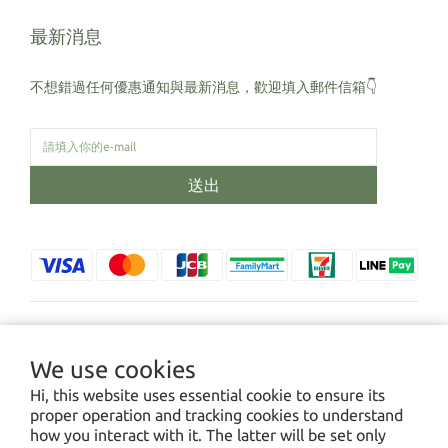
最新消息
不想錯過任何優惠通知與最新消息，歡迎填入郵件信箱👇
送出
$
TWD
English
We use cookies
Hi, this website uses essential cookie to ensure its
proper operation and tracking cookies to understand
how you interact with it. The latter will be set only
2022 © Cityshell 城市窩農