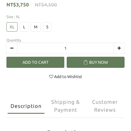
NT$3,750
NT$4,500
Size
: XL
XL
L
M
S
Quantity
ADD TO CART
BUY NOW
Add to Wishlist
Shipping &
Customer
Description
Payment
Reviews