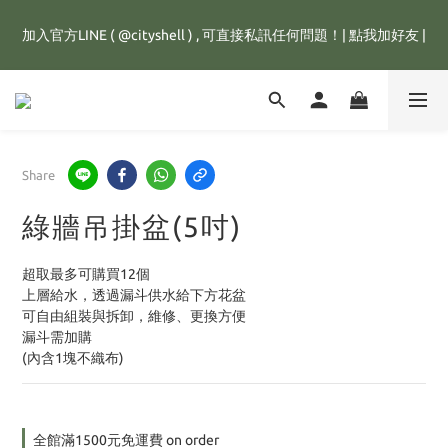
全館滿1500元，訂單即享免運優惠，新註冊會員，還可立即獲得
加入官方LINE ( @cityshell ) , 可直接私訊任何問題！| 點我加好友 |
25元購物金💰
超取有重量限制，超重訂單會進行拆單程序，並多增收65元拆單費
用，謝謝配合😊
全館滿1500元，訂單即享免運優惠，新註冊會員，還可立即獲得
Share
25元購物金💰
綠牆吊掛盆(5吋)
超取最多可購買12個
上層給水，透過漏斗供水給下方花盆
可自由組裝與拆卸，維修、更換方便
漏斗需加購
(內含1塊不織布)
全館滿1500元免運費 on order