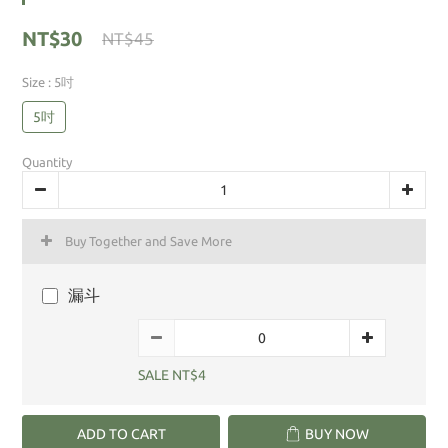
NT$30
NT$45
Size
: 5吋
5吋
Quantity
Buy Together and Save More
漏斗
SALE NT$4
ADD TO CART
BUY NOW