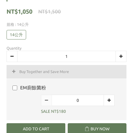
NT$1,050
NT$1,500
規格
: 14公升
14公升
Quantity
Buy Together and Save More
EM廚餘菌粉
SALE NT$180
ADD TO CART
BUY NOW