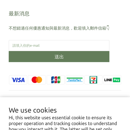
最新消息
不想錯過任何優惠通知與最新消息，歡迎填入郵件信箱👇
送出
$
TWD
English
We use cookies
Hi, this website uses essential cookie to ensure its
proper operation and tracking cookies to understand
how you interact with it. The latter will be set only