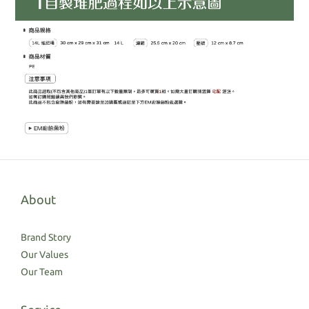
About
Brand Story
Our Values
Our Team