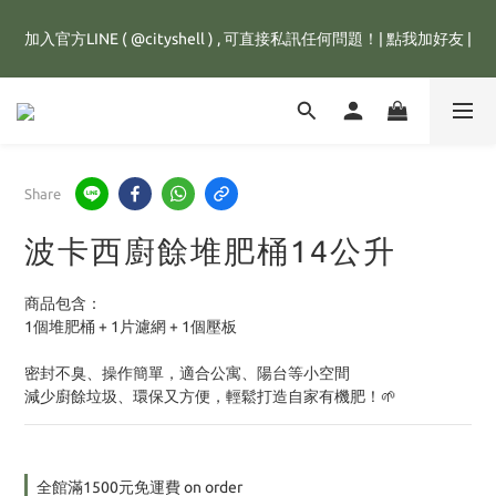
全館滿1500元，訂單即享免運優惠，新註冊會員，還可立即獲得
加入官方LINE ( @cityshell ) , 可直接私訊任何問題！| 點我加好友 |
25元購物金💰
超取有重量限制，超重訂單會進行拆單程序，並多增收65元拆單費
用，謝謝配合😊
全館滿1500元，訂單即享免運優惠，新註冊會員，還可立即獲得
Share
25元購物金💰
波卡西廚餘堆肥桶14公升
商品包含：
1個堆肥桶 + 1片濾網 + 1個壓板
密封不臭、操作簡單，適合公寓、陽台等小空間
減少廚餘垃圾、環保又方便，輕鬆打造自家有機肥！🌱
全館滿1500元免運費 on order