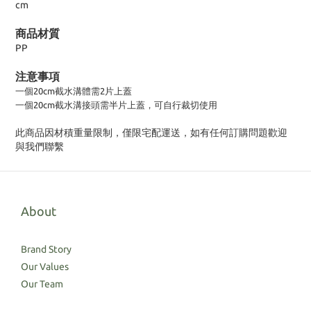
cm
商品材質
PP
注意事項
一個
20cm
截水溝體
需2片上蓋
一個
20cm截水溝
接頭需半片上蓋，可自行裁切使用
此商品因材積重量限制，僅限宅配運送，如有任何訂購問題歡迎
與我們聯繫
About
Brand Story
Our Values
Our Team