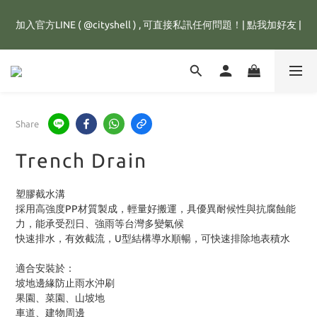
全館滿1500元，訂單即享免運優惠，新註冊會員，還可立即獲得
加入官方LINE ( @cityshell ) , 可直接私訊任何問題！| 點我加好友 |
25元購物金💰
超取有重量限制，超重訂單會進行拆單程序，並多增收65元拆單費
用，謝謝配合😊
全館滿1500元，訂單即享免運優惠，新註冊會員，還可立即獲得
Share
25元購物金💰
Trench Drain
塑膠截水溝
採用高強度PP材質製成，輕量好搬運，具優異耐候性與抗腐蝕能
力，能承受烈日、強雨等台灣多變氣候
快速排水，有效截流，U型結構導水順暢，可快速排除地表積水
適合安裝於：
坡地邊緣防止雨水沖刷
果園、菜園、山坡地
車道、建物周邊