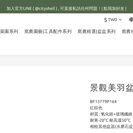
館滿1500元，訂單即享免運優惠，新註冊會員，還可立即獲得25元購物金
加入官方LINE ( @cityshell ) , 可直接私訊任何問題！| 點我加好友 |
$
TWD
有重量限制，超重訂單會進行拆單程序，並多增收65元拆單費用，謝謝配
小菜園系列
窩農園藝|工具配件系列
窩農精選|盆盆系列
窩農
館滿1500元，訂單即享免運優惠，新註冊會員，還可立即獲得25元購物金
景觀美羽盆-
BF13779P164
紅棕色
材質 : 氧化鎂+玻璃纖維
耐寒-20°C 耐高溫50°C
相較其他盆器(水磨石盆