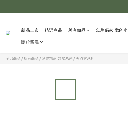
全
超取
新品上市
精選商品
所有商品
窩農獨家|我的
全
關於窩農
全部商品
/
所有商品
/
窩農精選|盆盆系列
/
美羽盆系列