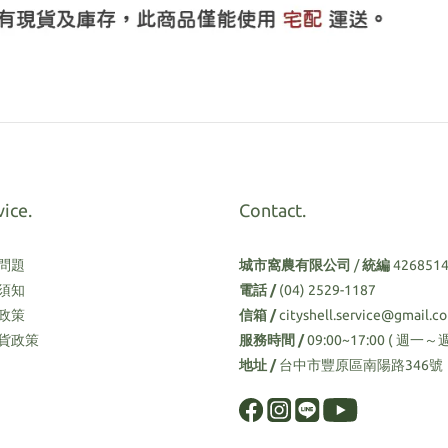
vice.
Contact.
問題
城市窩農有限公司
/
統編
426851
須知
電話 /
(04) 2529-1187
政策
信箱 /
cityshell.service@gmail.c
貨政策
服務時間 /
09:00~17:00 ( 週一～
地址 /
台中市豐原區南陽路346號