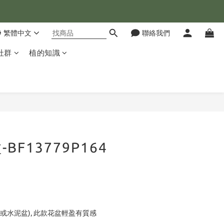
💰
繁體中文
聯絡我們
合😊
社群
植的知識
💰
立即購買
BF13779P164
或水泥盆), 此款花盆輕盈有質感