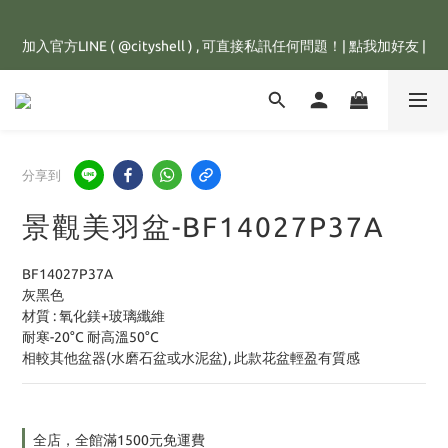
全館滿1500元，訂單即享免運優惠，新註冊會員，還可立即獲得
加入官方LINE ( @cityshell ) , 可直接私訊任何問題！| 點我加好友 |
25元購物金💰
超取有重量限制，超重訂單會進行拆單程序，並多增收65元拆單費
用，謝謝配合😊
全館滿1500元，訂單即享免運優惠，新註冊會員，還可立即獲得
分享到
25元購物金💰
景觀美羽盆-BF14027P37A
BF14027P37A
灰黑色
材質 : 氧化鎂+玻璃纖維
耐寒-20°C 耐高溫50°C
相較其他盆器(水磨石盆或水泥盆), 此款花盆輕盈有質感
全店，全館滿1500元免運費