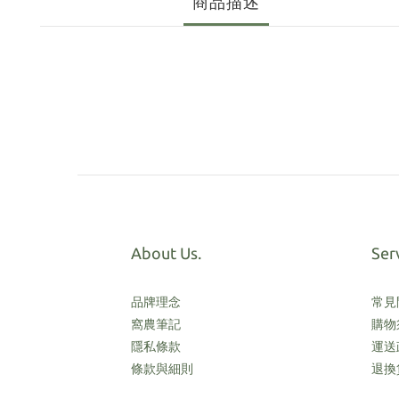
商品描述
About Us.
Ser
品牌理念
常見
窩農筆記
購物
隱私條款
運送
條款與細則
退換