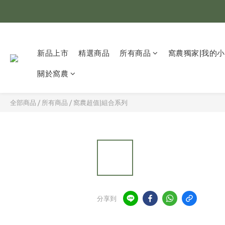
全
超取
新品上市
精選商品
所有商品
窩農獨家|我的
全
關於窩農
全部商品
/
所有商品
/
窩農超值|組合系列
分享到