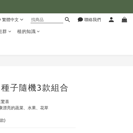
💰
繁體中文
聯絡我們
合😊
社群
植的知識
💰
立即購買
種子隨機3款組合
來驚喜
康漂亮的蔬菜、水果、花草
款)