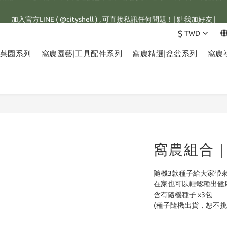
館滿1500元，訂單即享免運優惠，新註冊會員，還可立即獲得25元購物金
加入官方LINE ( @cityshell ) , 可直接私訊任何問題！| 點我加好友 |
$
TWD
有重量限制，超重訂單會進行拆單程序，並多增收65元拆單費用，謝謝配
小菜園系列
窩農園藝|工具配件系列
窩農精選|盆盆系列
窩農
館滿1500元，訂單即享免運優惠，新註冊會員，還可立即獲得25元購物金
窩農組合｜
隨機3款種子給大家帶
在家也可以輕鬆種出健
含有隨機種子 x3包
(種子隨機出貨，恕不挑