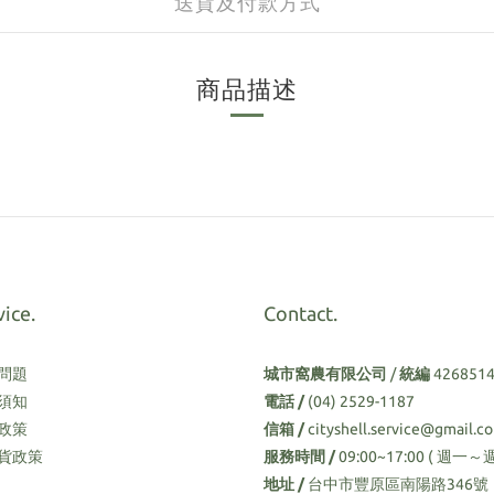
送貨及付款方式
商品描述
vice.
Contact.
問題
城市窩農有限公司
/
統編
426851
須知
電話 /
(04) 2529-1187
政策
信箱 /
cityshell.service@gmail.c
貨政策
服務時間 /
09:00~17:00 ( 週一～
地址 /
台中市豐原區南陽路346號