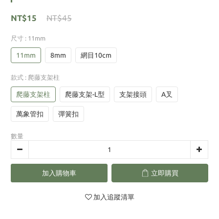
NT$15
NT$45
尺寸
: 11mm
11mm
8mm
網目10cm
款式
: 爬藤支架柱
爬藤支架柱
爬藤支架-L型
支架接頭
A叉
萬象管扣
彈簧扣
數量
加入購物車
立即購買
加入追蹤清單