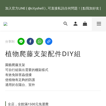
全館滿1500元，訂單即享免運優惠，新註冊會員，還可立即獲得
加入官方LINE ( @cityshell ) , 可直接私訊任何問題！| 點我加好友 |
25元購物金💰
超取有重量限制，超重訂單會進行拆單程序，並多增收65元拆單費
用，謝謝配合😊
全館滿1500元，訂單即享免運優惠，新註冊會員，還可立即獲得
分享到
25元購物金💰
植物爬藤支架配件DIY組
園藝爬藤支架
可自行組裝出需要的棚架樣式
有效免除害蟲侵擾
使植物有足夠的防護
適用於在陽台、室外
全店，全館滿1500元免運費