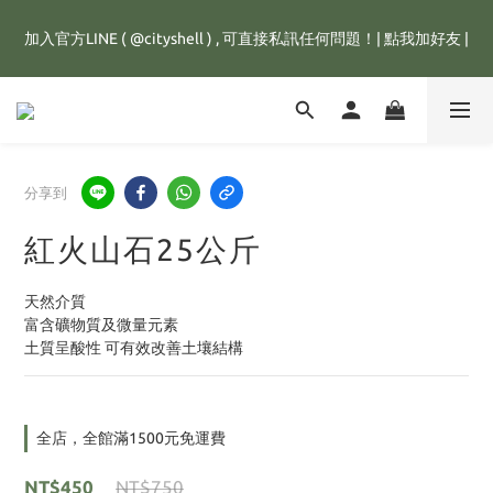
全館滿1500元，訂單即享免運優惠，新註冊會員，還可立即獲得
加入官方LINE ( @cityshell ) , 可直接私訊任何問題！| 點我加好友 |
25元購物金💰
超取有重量限制，超重訂單會進行拆單程序，並多增收65元拆單費
用，謝謝配合😊
全館滿1500元，訂單即享免運優惠，新註冊會員，還可立即獲得
分享到
25元購物金💰
紅火山石25公斤
天然介質
富含礦物質及微量元素
土質呈酸性 可有效改善土壤結構
全店，全館滿1500元免運費
NT$450
NT$750