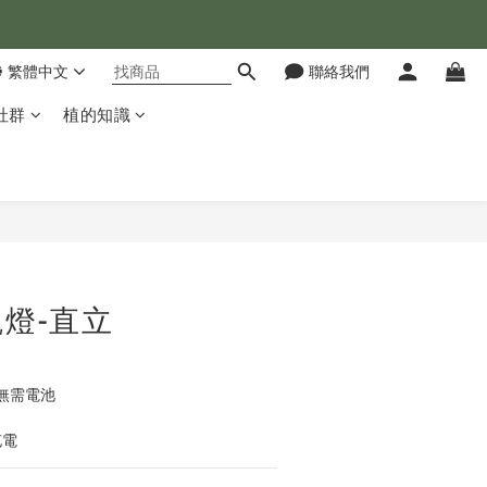
💰
繁體中文
聯絡我們
合😊
社群
植的知識
💰
立即購買
燈-直立
無需電池
充電