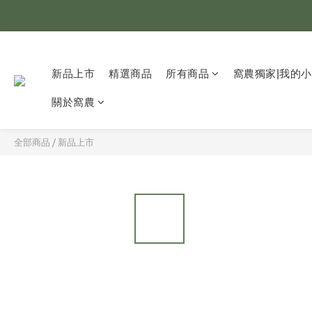
全
超取
新品上市
精選商品
所有商品
窩農獨家|我的
全
關於窩農
全部商品
/
新品上市