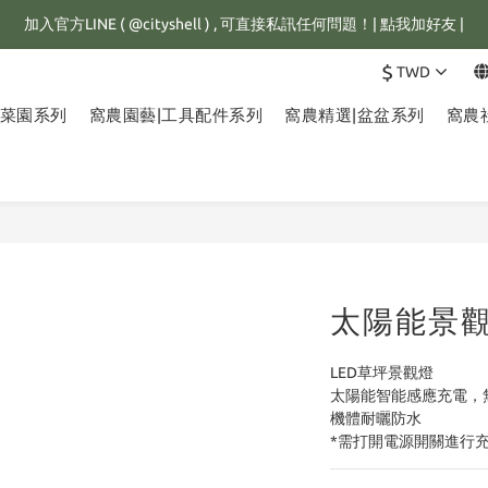
館滿1500元，訂單即享免運優惠，新註冊會員，還可立即獲得25元購物金
加入官方LINE ( @cityshell ) , 可直接私訊任何問題！| 點我加好友 |
$
TWD
有重量限制，超重訂單會進行拆單程序，並多增收65元拆單費用，謝謝配
小菜園系列
窩農園藝|工具配件系列
窩農精選|盆盆系列
窩農
館滿1500元，訂單即享免運優惠，新註冊會員，還可立即獲得25元購物金
太陽能景觀
LED草坪景觀燈
太陽能智能感應充電，
機體耐曬防水
*需打開電源開關進行