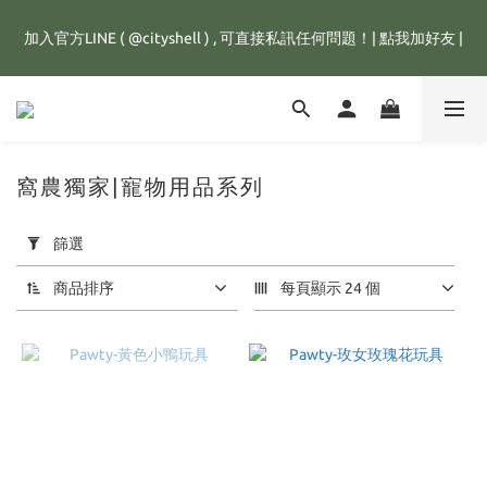
全館滿1500元，訂單即享免運優惠，新註冊會員，還可立即獲得
加入官方LINE ( @cityshell ) , 可直接私訊任何問題！| 點我加好友 |
25元購物金💰
超取有重量限制，超重訂單會進行拆單程序，並多增收65元拆單費
用，謝謝配合😊
全館滿1500元，訂單即享免運優惠，新註冊會員，還可立即獲得
窩農獨家|寵物用品系列
25元購物金💰
套
用
篩選
篩
選
商品排序
每頁顯示 24 個
(0/20)
價格
(NT$)
~